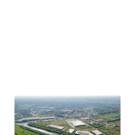
Pour tout renseignement
complémentaire, contactez-
nous
vasb@vqrn.or
.
Toutes les actus