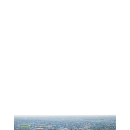
Modification ;
Évaluation 2022 du Plan
Stratégique 2020-2022 –
Approbation ;
Plan Stratégique IDEA 2023-
2025 – Approbation.
Toutes les actus