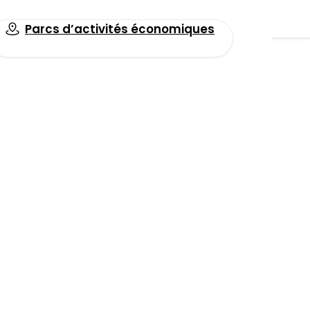
Parcs d’activités économiques
Toutes les actualités
IDEA – Focus
Facebook
LinkedIn
Email