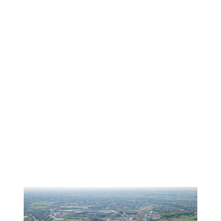
Responsable du Service Villes
et Communes de l’IDEA au
065/37.58.33 ou via email :
orabvg.fgriraf@vqrn.or
.
Toutes les actus