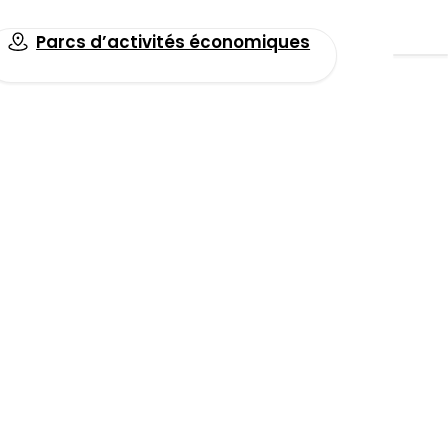
Parcs d’activités économiques
Toutes les actualités
un outil
 hôpitaux du
Facebook
LinkedIn