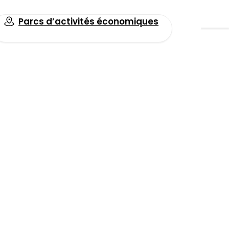
Parcs d’activités économiques
Toutes les actualités
es éoliennes
Facebook
LinkedIn
Email