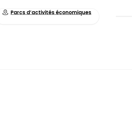
Parcs d’activités économiques
ONS (BPCS) srl