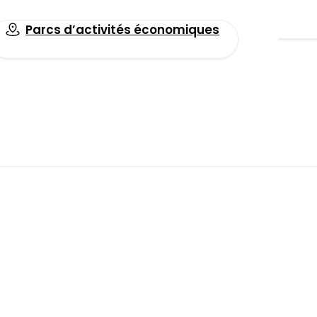
Parcs d’activités économiques