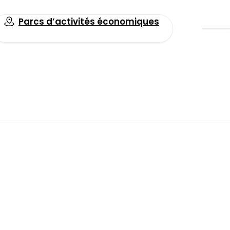
Parcs d’activités économiques