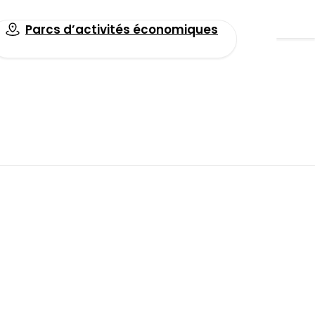
Parcs d’activités économiques