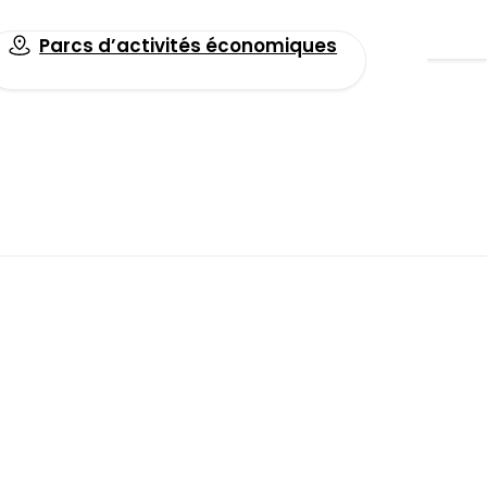
Parcs d’activités économiques