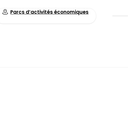
Parcs d’activités économiques