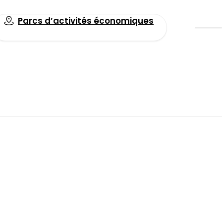
Parcs d’activités économiques