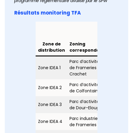
programme réglementaire avalisé par le SPW
Résultats monitoring TFA
Concentra
en TFA (µg
Zone de
Zoning
2024
distribution
correspondant
Parc d’activités
Zone IDEA 1
de Frameries
0,35
Crachet
Parc d’activités
Zone IDEA 2
0,13
de Colfontaine
Parc d’activités
Zone IDEA 3
0,47
de Dour-Elouges
Parc industriel
Zone IDEA 4
1
de Frameries