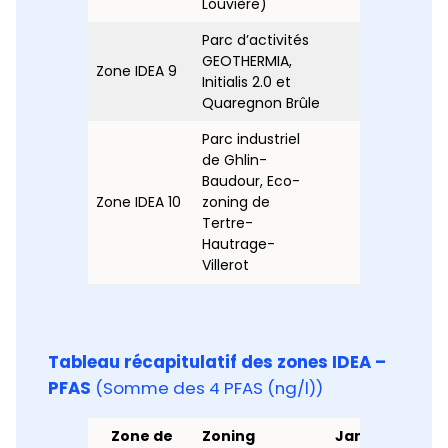
Louvière)
Parc d’activités
GEOTHERMIA,
Zone IDEA 9
x
x
Initialis 2.0 et
Quaregnon Brûle
Parc industriel
de Ghlin-
Baudour, Eco-
Zone IDEA 10
zoning de
x
x
Tertre-
Hautrage-
Villerot
Tableau récapitulatif des zones IDEA –
PFAS
(Somme des 4 PFAS (ng/l))
Zone de
Zoning
Janvier
Févri