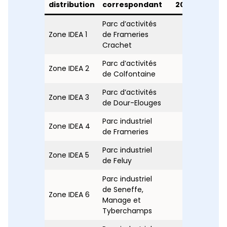
distribution
correspondant
2024
202
Parc d’activités
Zone IDEA 1
de Frameries
x
x
Crachet
Parc d’activités
Zone IDEA 2
<1
x
de Colfontaine
Parc d’activités
Zone IDEA 3
<1
x
de Dour-Elouges
Parc industriel
Zone IDEA 4
<1
x
de Frameries
Parc industriel
Zone IDEA 5
x
1
de Feluy
Parc industriel
de Seneffe,
Zone IDEA 6
x
x
Manage et
Tyberchamps