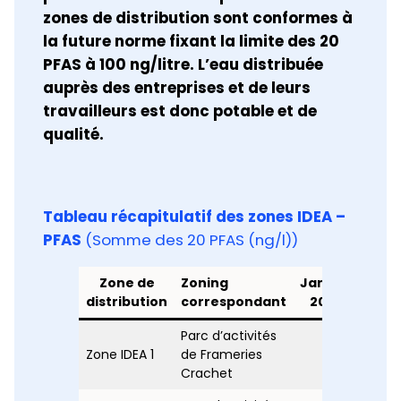
zones de distribution sont conformes à
la future norme fixant la limite des 20
PFAS à 100 ng/litre. L’eau distribuée
auprès des entreprises et de leurs
travailleurs est donc potable et de
qualité.
Tableau récapitulatif des zones IDEA –
PFAS
(Somme des 20 PFAS (ng/l))
Zone de
Zoning
Janvier
Févri
distribution
correspondant
2024
202
Parc d’activités
Zone IDEA 1
de Frameries
x
x
Crachet