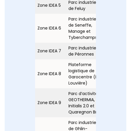
Parc industriel
Zone IDEA 5
ND**
de Feluy
Parc industriel
de Seneffe,
Zone IDEA 6
ND**
Manage et
Tyberchamps
Parc industriel
Zone IDEA 7
0,47
de Péronnes
Plateforme
logistique de
Zone IDEA 8
ND**
Garocentre (La
Louvière)
Parc d’activités
GEOTHERMIA,
Zone IDEA 9
0,17
Initialis 2.0 et
Quaregnon Brûle
Parc industriel
de Ghlin-