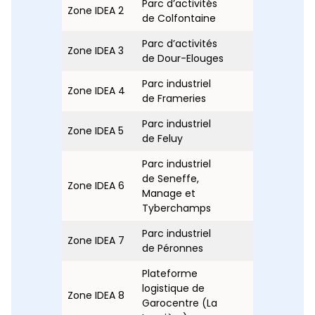
Parc d’activités
Zone IDEA 2
2
x
de Colfontaine
Parc d’activités
Zone IDEA 3
<1
x
de Dour-Elouges
Parc industriel
Zone IDEA 4
1
x
de Frameries
Parc industriel
Zone IDEA 5
x
4
de Feluy
Parc industriel
de Seneffe,
Zone IDEA 6
x
x
Manage et
Tyberchamps
Parc industriel
Zone IDEA 7
x
x
de Péronnes
Plateforme
logistique de
Zone IDEA 8
x
<1
Garocentre (La