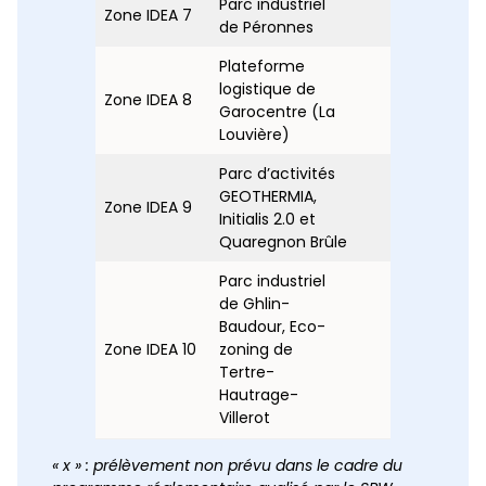
Parc industriel
Zone IDEA 7
x
x
de Péronnes
Plateforme
logistique de
Zone IDEA 8
x
<1
Garocentre (La
Louvière)
Parc d’activités
GEOTHERMIA,
Zone IDEA 9
x
x
Initialis 2.0 et
Quaregnon Brûle
Parc industriel
de Ghlin-
Baudour, Eco-
Zone IDEA 10
zoning de
x
x
Tertre-
Hautrage-
Villerot
« x » : prélèvement non prévu dans le cadre du