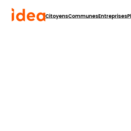
Citoyens
Communes
Entreprises
P
Agenda
Cet évènement est passé.
Conférence : Primes 
préparer pour sécur