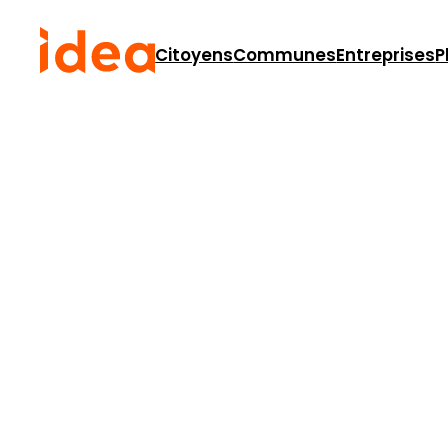
Citoyens
Communes
Entreprises
P
Agenda
Cet évènement est passé.
Conférence « Pourqu
conditions générales