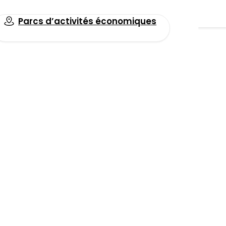
Parcs d’activités économiques
Tous les événements
Faceboo
e de disposer de
LinkedIn
Email