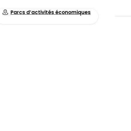
Parcs d’activités économiques
Toutes les actualités
Facebook
lais XXL !
LinkedIn
Email