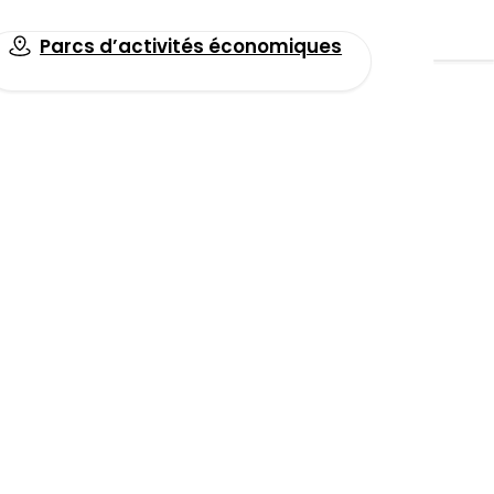
Parcs d’activités économiques
Toutes les actualités
: une
ermie
Facebook
LinkedIn
Email