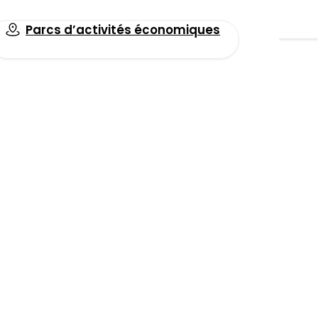
Parcs d’activités économiques
Toutes les actualités
 Vanheede
re de tri
Facebook
LinkedIn