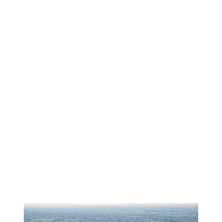
Dour, Ecaussinnes, Estinnes,
Frameries, Hensies, Honnelles,
Jurbise, La Louvière, Lens, Le
Roeulx, Manage, Mons,
Morlanwelz, Quaregnon,
Quévy, Quiévrain, Saint-
Ghislain, Seneffe et Soignies.
Toutes les actus