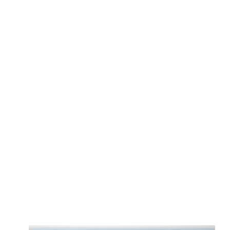
A travers la concrétisation de ces nouv
matière d’accueil et d’accompagnement
territoire du Cœur du Hainaut.
Toutes les actus